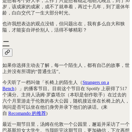
是想着考个好大学，工作了只是想着稳定地朝九晚五，到了30
岁，该成家的成家，成不了就单着，再过十几年，到了退休年
龄，白白交代了一生大部分时光。
也许我想表达的观点没错，但问题出在，我有多么自大和狭
隘，才能妄自评价别人，活得不够精彩？
二
如果你选择主动去了解，每一个陌生人，都有自己的故事，世
上并没有所谓的“普通生活”。
今天听了一档叫做「长椅上的陌生人（
Strangers on a
Bench
）」的播客节目。目前这个节目在 Spotify 上获得了517
个满分。主持人汤姆·罗森塔尔（本职是创作歌手）在过去的
六个月里游走于伦敦的各大公园，随机接近坐在长椅上的人，
询问是否可以坐在他们身旁并录下他们的谈话。(来
自
Recomando 的推荐
)
最近一期节目里，汤姆在伦敦一个公园里，邂逅并采访了一个
巴基斯坦女大学生。当我听完这期节目，更加确信，下次再想