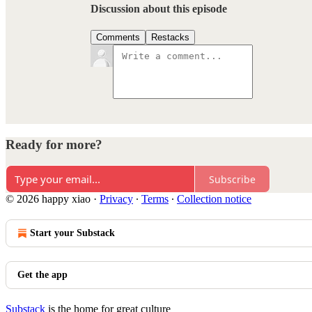
Discussion about this episode
Comments
Restacks
Ready for more?
Subscribe
© 2026 happy xiao
·
Privacy
∙
Terms
∙
Collection notice
Start your Substack
Get the app
Substack
is the home for great culture