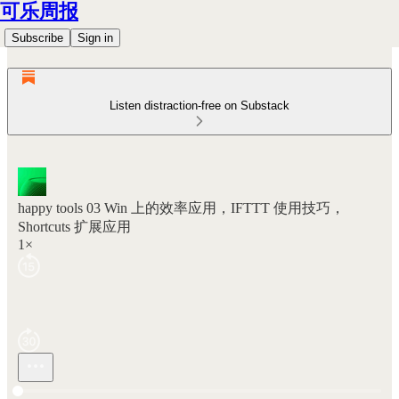
可乐周报
Subscribe
Sign in
Listen distraction-free on Substack
happy tools 03 Win 上的效率应用，IFTTT 使用技巧，
Shortcuts 扩展应用
1×
Current time: 0:00 / Total time: -26:10