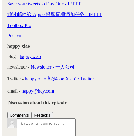
Save your tweets to Day One - IFTTT
通过邮件给 Apple 提醒事项添加任务 - IFTTT
Toolbox Pro
Pushcut
happy xiao
blog -
happy xiao
newsletter -
Newsletter - 一人公司
Twitter -
happy xiao 🎙 (@coolXiao) / Twitter
email -
happy@hey.com
Discussion about this episode
Comments
Restacks