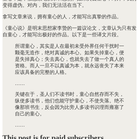
变得虚伪。对内，我们无法活在当下。
拿写文章来说，拥有童心的人，才能写出真挚的作品。
《童心说》是明末思想家李贽的一篇议论文，文章认为只有发
自童心，才能写出极好的作品。以下是一些译文片段。
所谓童心，其实是人在最初未受外界任何干扰时一
颗毫无造作，绝对真诚的本心。如果失掉童心，便
是失掉真心；失去真心，也就失去了做一个真人的
资格。而人一旦不以真诚为本，就永远丧失了本来
应该具备的完整的人格。
……
关键在于，圣人们不读书时，童心自然存而不失，
纵使多读书，他们也能守护童心，不使失落。绝不
像那班书生，反会因为比旁人多读书识理而雍塞了
自己的童心。
……
This post is for paid subscribers