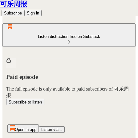
可乐周报
Subscribe
Sign in
Listen distraction-free on Substack
Paid episode
The full episode is only available to paid subscribers of 可乐周
报
Subscribe to listen
Open in app
Listen via...