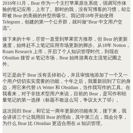
2016年11月，Bear 作为一个主打苹果原生系统，强调写作体
验的笔记应用，上市了。那时的我，没有写博客的习惯，却立
即被 Bear 的美丽的外型所吸引。我记得18年开始使用
Telegram，创建的第一个公开群，就叫做“Bear 中文用户交
流”。
接下来的十年，尽管一直受到苹果官方推荐，但 Bear 的更新
速度，始终赶不上笔记应用市场更新的脚步。从18年 Notion，
Roam Research 上市，开启了个人知识管理时代，到现在
Obsidian 接管 ai 笔记市场，Bear 始终游离在主流笔记圈之
外。
可正是由于 Bear 没有丢掉初心，并且审慎地添加了一个又一
个用户切切实实需要的功能，十年之后，我重新回到了它的身
边，用它来代替 iA Writer 和 Obsidian，当作我写作的工具。在
我看来，对于非技术型用户来说，目前的 Bear，是写作和轻
量笔记的第一选择（标题不敢这么写，争议太大了🤣）。
这次回归 Bear，和它近一两年更新的功能有关，接下来，我
会讲讲三个让我用回 Bear 的理由，其中第三点，我会分享，
为什么 Bear 比 Obsidian 更适合用在 ai 知识管理。