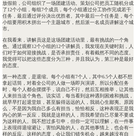
放假前，公司组织了一场团建活动。策划公司把员工随机分成
了12个小组，每组7个成员，每个小组通过分工协作完成若干
任务，最后通过评分决出优胜者。其中最后一个任务是，每个
小组要用积木拼出一个主题城市，然后派一名成员讲解这个城
市。
在我看来，讲解员这是这场团建活动里，最有挑战的一个角
色。通过观察12个小组的12个讲解员，我发现在关键时刻，人
们对于如何迎接挑战，是否承担责任，有着截然不同的态度。
我觉得可以把这些态度分为三种，并且我认为，第三种是最好
的态度。
第一种态度，是退缩。每个小组有7个人，其中6.5个人都不想
拿起话筒，对着全公司的人做一场即兴演讲。所以分配任务
时，每个人都会摆摆手，说自己不行，然后互相推举，让其他
人来担当这个角色。说实话，每当看到这种遇到困难和挑战，
就早早打起退堂鼓，甚至躲得远远的人，我就心生鄙夷。原因
么，不是因为我自己多么有担当，恰恰相反，这种表现正是我
内心的第一反应，我就是这样的人，而我希望自己尽量不要成
为这样的人。我不想过多引申，但你一定可以理解，在一件事
上表现得退缩避让，害怕风险的人，在其他事情上，也会有一
样的反应。这样的态度，会让我们错失机会，越来越没有自