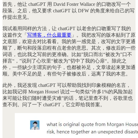
首先，他让 chatGPT 用 David Foster Wallace 的口吻改写一个
段落。之后，他又要求 chatGPT 以 DFW 的角度来给自己的写
作提出意见。
我试着用同样的方法，让 chatGPT 以老舍的口吻重写了我的
这篇作文「
写博客，什么最重要
」。我把改写的版本贴到了原
文底部，欢迎去对比看看。我的第一感觉是，改写的文字更通
顺了，断句和段落启程有点老舍的意思。其次，修改后的一些
词语，也比我之写前的更准确。比如”脱口而出“被改为”口不
择言“，”说到了心坎里“被改为”切中了我的心扉“。除此之
外，一些缺少主谓宾的句子，也都被补足，文章读起来更加通
顺。美中不足的是，有些句子被修改后，远离了我的本意。
此外，我还发现 chatGPT 可以帮助我找到印象模糊的名言，
比如我记得 Morgan Housel 说过一句类似“许多1%的风险加起
来可能让我们随时遭受灾难”的话，笔记里查不到，谷歌里也
查不到。问了一下 chatGPT，它立即给我答案。