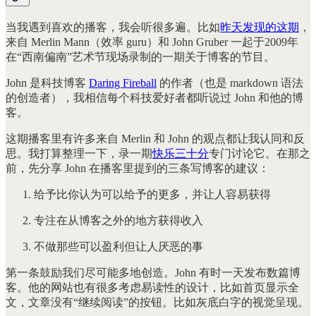
当我遇到喜欢的播客，我会听很多遍。比如
昨天发现的这期
，
来自 Merlin Mann（效率 guru）和 John Gruber 一起于2009年
在“西南偏南”艺术节现场录制的一期关于博客的节目。
John 是科技博客
Daring Fireball
的作者（也是 markdown 语法
的创造者），我相信每个科技爱好者都听说过 John 和他的博
客。
这期播客里有许多来自 Merlin 和 John 的观点都让我认同和反
思。我打算整理一下，录一期
快乐三十分
专门讨论它。在那之
前，先分享 John 在播客里提到的三条写博客的建议：
给予比你认为可以给予的更多，并让人容易获得
专注在从博客之外的地方获得收入
不做那些可以盈利但让人厌恶的事
第一条鼓励我们尽可能多地创造。John 有时一天发布数篇博
客。他的网站也有很多考虑易读性的设计，比如首页显示全
文，文章没有“继续阅读”的按钮。比如灰底白字的视觉呈现。