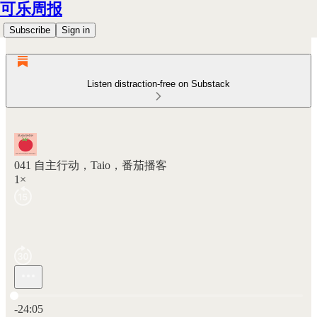
可乐周报
Subscribe
Sign in
Listen distraction-free on Substack
041 自主行动，Taio，番茄播客
1×
Current time: 0:00 / Total time: -24:05
-24:05