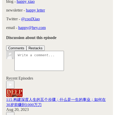
blog -
happy xiao
newsletter -
happy letter
Twitter -
@coolXiao
email -
happy@hey.com
Discussion about this episode
Comments
Restacks
Recent Episodes
115 构建深度人生的五个步骤；什么是一生的事业；如何在
30岁前赚到1000万刀
Aug 20, 2023