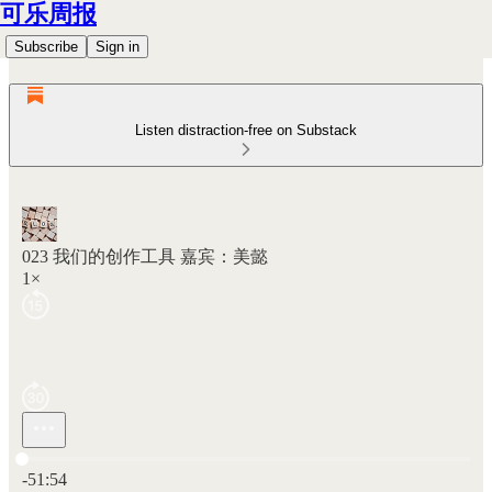
可乐周报
Subscribe
Sign in
Listen distraction-free on Substack
023 我们的创作工具 嘉宾：美懿
1×
Current time: 0:00 / Total time: -51:54
-51:54