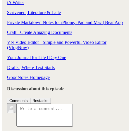
iA Writer
Scrivener | Literature & Latte
Private Markdown Notes for iPhone, iPad and Mac | Bear App
Craft - Create Amazing Documents
VN Video Editor - Simple and Powerful Video Editor
(VlogNow)
Your Journal for Life | Day One
Drafts | Where Text Starts
GoodNotes Homepage
Discussion about this episode
Comments
Restacks