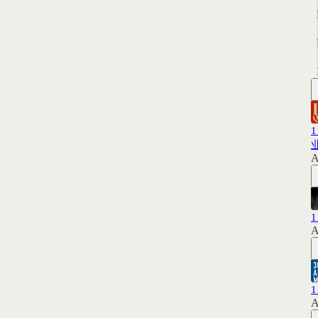
A
A
A