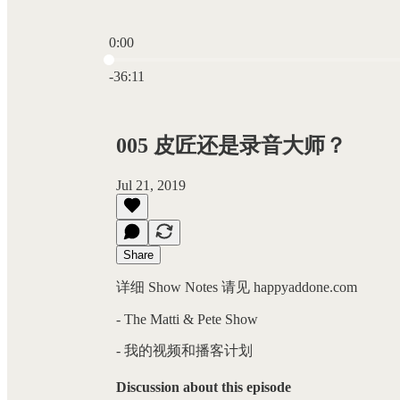
0:00
Current time: 0:00 / Total time: -36:11
-36:11
005 皮匠还是录音大师？
Jul 21, 2019
Share
详细 Show Notes 请见 happyaddone.com
- The Matti & Pete Show
- 我的视频和播客计划
Discussion about this episode