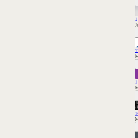
J
1
M
M
M